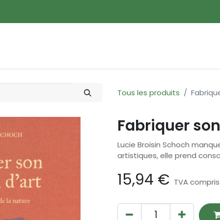
ences
Promotions
Nouveautés
Devenir membre
Tous les produits
Fabrique
Fabriquer son
Lucie Broisin Schoch manque
artistiques, elle prend consc
15,94
€
TVA compri