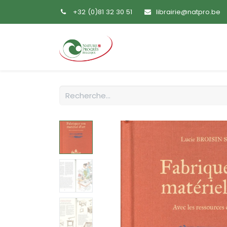
+32 (0)81 32 30 51
librairie@natpro.be
Accueil
Livres
Sem