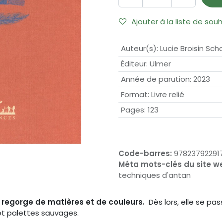
Ajouter à la liste de sou
Auteur(s)
:
Lucie Broisin Sch
Éditeur
:
Ulmer
Année de parution
:
2023
Format
:
Livre relié
Pages
:
123
Code-barres:
97823792291
Méta mots-clés du site w
techniques d'antan
e regorge de matières et de couleurs.
Dès lors, elle se pas
 et palettes sauvages.