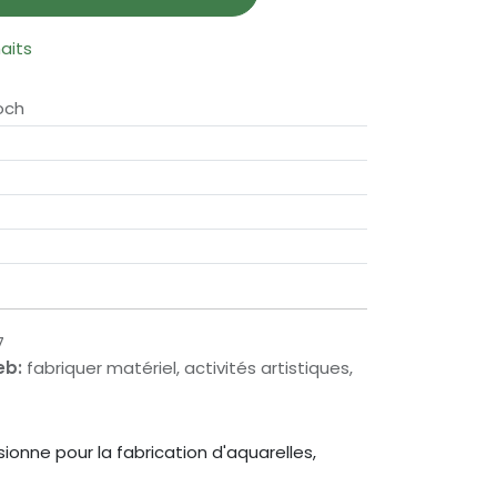
haits
och
7
eb:
fabriquer matériel, activités artistiques,
sionne pour la fabrication d'aquarelles,