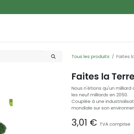
ences
Promotions
Nouveautés
Devenir membre
Tous les produits
Faites l
Faites la Terr
Nous n'étions qu'un milliard 
les neuf milliards en 2050.
Couplée à une industrialisat
mondiale sur son environne
3,01
€
TVA comprise