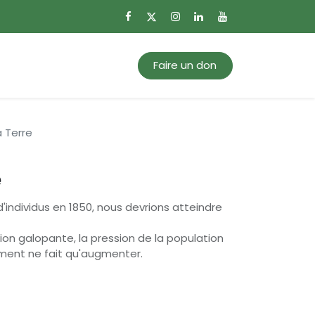
0
Mon panier
Faire un don
a Terre
e
d'individus en 1850, nous devrions atteindre
ion galopante, la pression de la population
ment ne fait qu'augmenter.