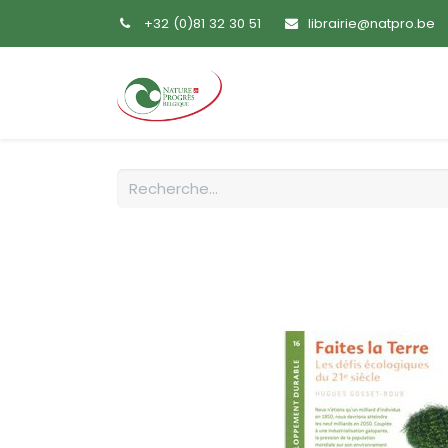
+32 (0)81 32 30 51
librairie@natpro.be
Accueil
Livres
Sem