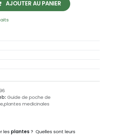
AJOUTER AU PANIER
haits
96
eb:
Guide de poche de
e,plantes medicinales
r les
plantes
? Quelles sont leurs