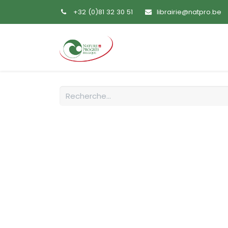
+32 (0)81 32 30 51
librairie@natpro.be
Accueil
Livres
Sem