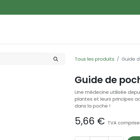
ences
Promotions
Nouveautés
Devenir membre
Tous les produits
Guide d
Guide de poc
Une médecine utilisée depuis
plantes et leurs principes ac
dans la poche !
5,66
€
TVA comprise