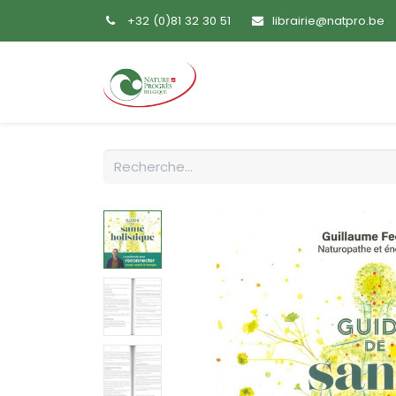
+32 (0)81 32 30 51
librairie@natpro.be
Accueil
Livres
Sem