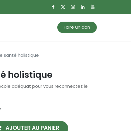
0
Mon panier
Faire un don
e santé holistique
é holistique
tocole adéquat pour vous reconnectez le
e
AJOUTER AU PANIER