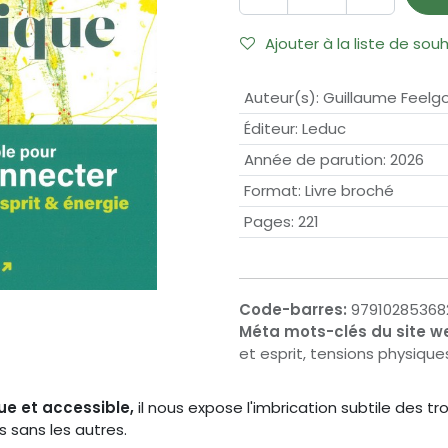
Ajouter à la liste de sou
Auteur(s)
:
Guillaume Feelg
Éditeur
:
Leduc
Année de parution
:
2026
Format
:
Livre broché
Pages
:
221
Code-barres:
97910285368
Méta mots-clés du site w
et esprit, tensions physiqu
ue et accessible,
il nous expose l'imbrication subtile des tr
 sans les autres.