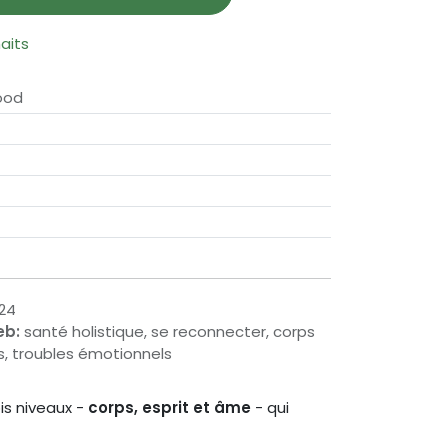
haits
ood
24
eb:
santé holistique, se reconnecter, corps
es, troubles émotionnels
ois niveaux -
corps, esprit et âme
- qui