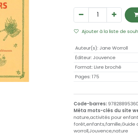
Ajouter à la liste de sou
Auteur(s)
:
Jane Worroll
Éditeur
:
Jouvence
Format
:
Livre broché
Pages
:
175
Code-barres:
97828895360
Méta mots-clés du site w
nature,activités pour enfant
forêt,enfants,famille,Guide 
worroll,Jouvence,nature