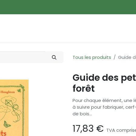
ences
Promotions
Nouveautés
Devenir membre
Tous les produits
Guide d
Guide des pet
forêt
Pour chaque élément, une l
à suivre pour fabriquer, cerf
de bois...
17,83
€
TVA compris