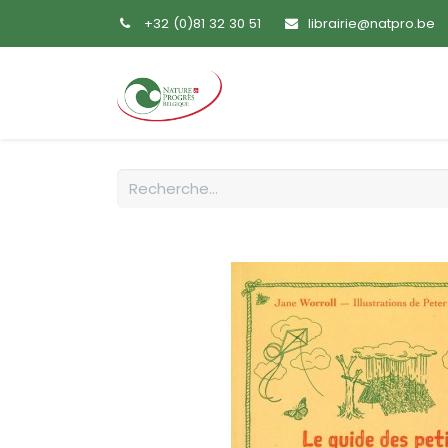
+32 (0)81 32 30 51
librairie@natpro.be
Accueil
Livres
Sem