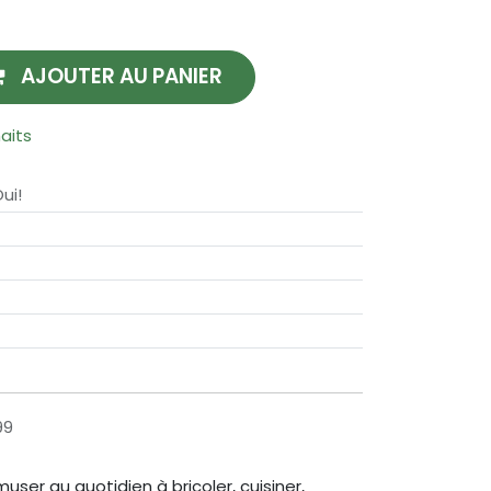
AJOUTER AU PANIER
haits
ui!
99
ser au quotidien à bricoler, cuisiner,