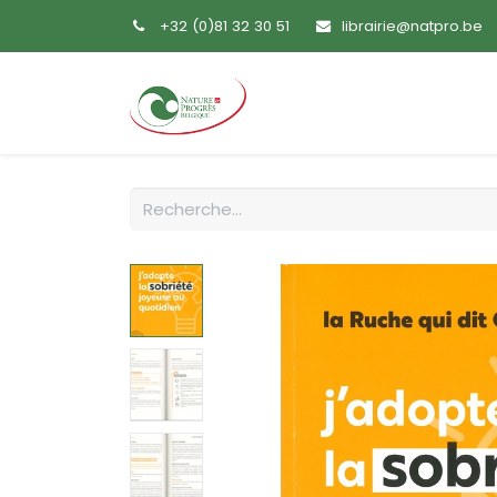
+32 (0)81 32 30 51
librairie@natpro.be
Accueil
Livres
Sem