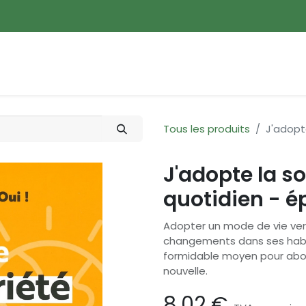
ences
Promotions
Nouveautés
Devenir membre
Tous les produits
J'adopt
J'adopte la s
quotidien - é
Adopter un mode de vie ver
changements dans ses habit
formidable moyen pour abor
nouvelle.
8,02
€