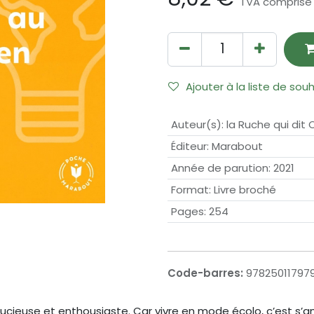
TVA comprise
Ajouter à la liste de sou
Auteur(s)
:
la Ruche qui dit O
Éditeur
:
Marabout
Année de parution
:
2021
Format
:
Livre broché
Pages
:
254
Code-barres:
97825011797
ucieuse et enthousiaste. Car vivre en mode écolo, c’est s’amu