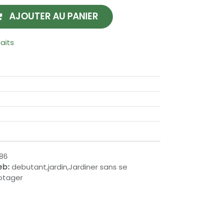
AJOUTER AU PANIER
haits
86
eb:
debutant,jardin,Jardiner sans se
potager