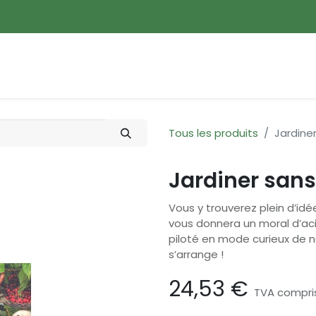
ences
Promotions
Nouveautés
Devenir membre
Tous les produits
Jardine
Jardiner sans
Vous y trouverez plein d’idé
vous donnera un moral d’aci
piloté en mode curieux de n
s’arrange !
24,53
€
TVA compri