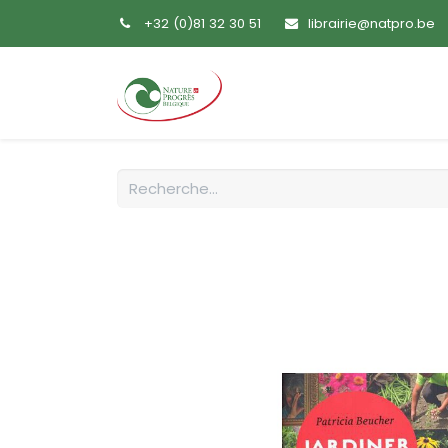
+32 (0)81 32 30 51
librairie@natpro.be
Accueil
Livres
Sem