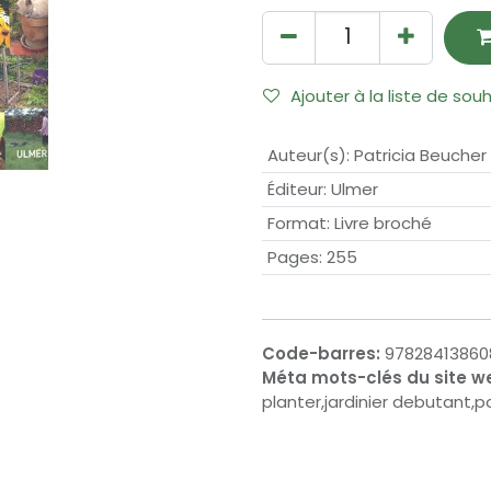
Ajouter à la liste de sou
Auteur(s)
:
Patricia Beucher
Éditeur
:
Ulmer
Format
:
Livre broché
Pages
:
255
Code-barres:
97828413860
Méta mots-clés du site w
planter,jardinier debutant,