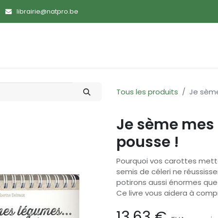
librairie@natpro.be
ences
Promotions
Nouveautés
Devenir membre
Tous les produits
Je sème
Je sème mes 
pousse !
Pourquoi vos carottes mett
semis de céleri ne réussiss
potirons aussi énormes que
Ce livre vous aidera à comp
13,63
€