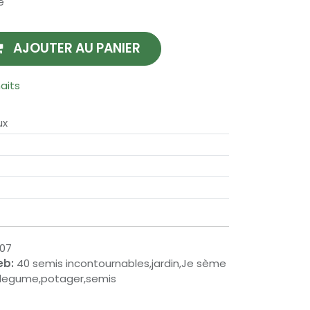
e
AJOUTER AU PANIER
haits
ux
07
eb:
40 semis incontournables,jardin,Je sème
,legume,potager,semis