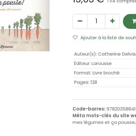
TVA compris
Ajouter à la liste de sou
Auteur(s)
:
Catherine Delva
Éditeur
:
Larousse
Format
:
Livre broché
Pages
:
128
Code-barres:
97820358841
Méta mots-clés du site w
mes légumes et ça pousse