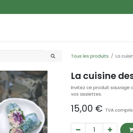
ences
Promotions
Nouveautés
Devenir membre
Tous les produits
La cuis
La cuisine de
Invitez ce produit sauvage 
vos assiettes.
15,00
€
TVA compri