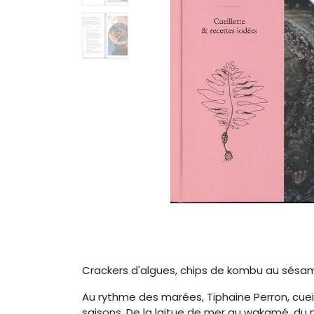
Crackers d'algues, chips de kombu au sésame
Au rythme des marées, Tiphaine Perron, cuei
saisons. De la laitue de mer au wakamé, du n