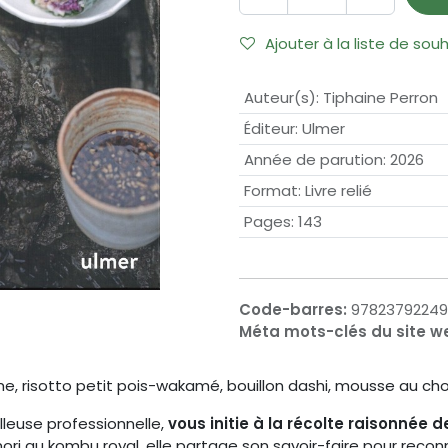
Ajouter à la liste de sou
Auteur(s)
:
Tiphaine Perron
Éditeur
:
Ulmer
Année de parution
:
2026
Format
:
Livre relié
Pages
:
143
Code-barres:
9782379224
Méta mots-clés du site w
, risotto petit pois-wakamé, bouillon dashi, mousse au choc
lleuse professionnelle,
vous initie à la récolte raisonnée d
ori au kombu royal, elle partage son savoir-faire pour recon