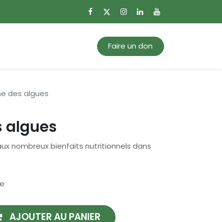
0
Mon panier
Faire un don
ine des algues
s algues
aux nombreux bienfaits nutritionnels dans
se
AJOUTER AU PANIER