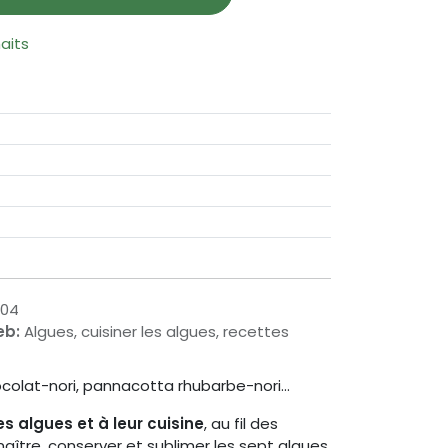
haits
904
eb:
Algues, cuisiner les algues, recettes
olat-nori, pannacotta rhubarbe-nori...
es algues et à leur cuisine
, au fil des
naître, conserver et sublimer les sept algues