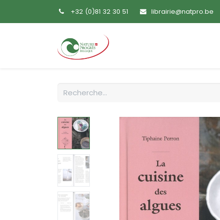
+32 (0)81 32 30 51
librairie@natpro.be
Accueil
Livres
Sem