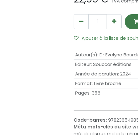
TVA compri
Ajouter à la liste de sou
Auteur(s)
:
Dr Evelyne Bourd
Éditeur
:
Souccar éditions
Année de parution
:
2024
Format
:
Livre broché
Pages
:
365
Code-barres:
9782365498
Méta mots-clés du site w
métabolisme, maladie chro