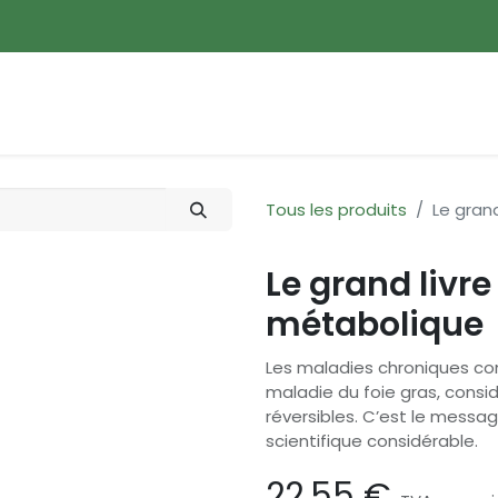
ences
Promotions
Nouveautés
Devenir membre
Tous les produits
Le gran
Le grand livre
métabolique
Les maladies chroniques com
maladie du foie gras, cons
réversibles. C’est le messa
scientifique considérable.
22,55
€