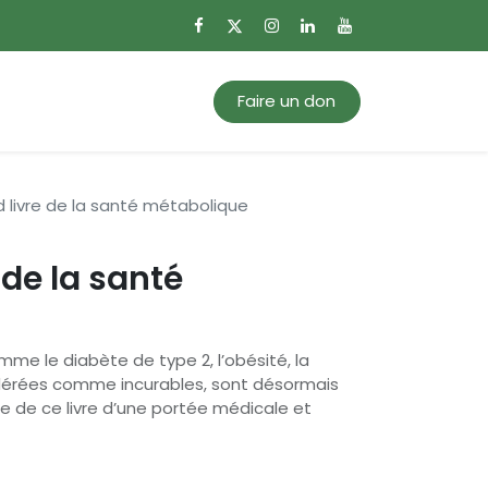
0
Mon panier
Faire un don
d livre de la santé métabolique
 de la santé
me le diabète de type 2, l’obésité, la
idérées comme incurables, sont désormais
ge de ce livre d’une portée médicale et