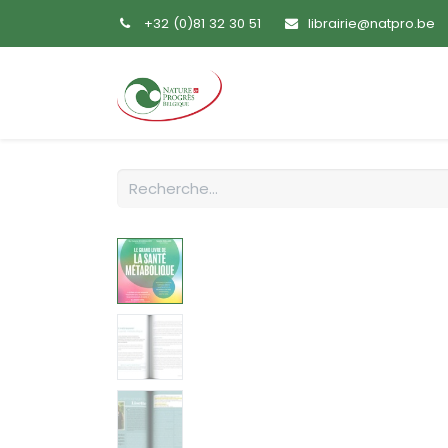
+32 (0)81 32 30 51
librairie@natpro.be
Accueil
Livres
Sem