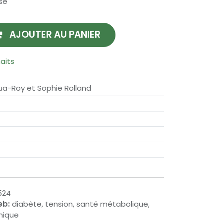
se
AJOUTER AU PANIER
haits
ua-Roy et Sophie Rolland
524
eb:
diabète, tension, santé métabolique,
nique