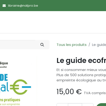
librairie@natpro.be
ences
Promotions
Nouveautés
Devenir membre
Tous les produits
Le guid
Le guide ecof
Et si consommer mieux vou
Plus de 500 solutions prati
empreinte écologique au tr
15,00
€
TVA compri