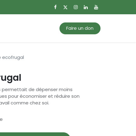
0
Mon panier
Faire un don
e ecofrugal
rugal
s permettait de dépenser moins
ques pour économiser et réduire son
avail comme chez soi.
se