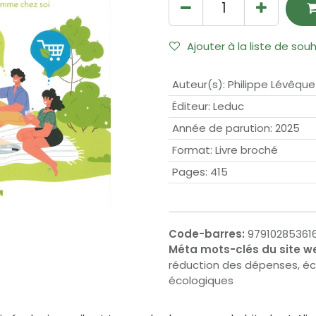
Ajouter à la liste de sou
Auteur(s)
:
Philippe Lévêque
Éditeur
:
Leduc
Année de parution
:
2025
Format
:
Livre broché
Pages
:
415
Code-barres:
97910285361
Méta mots-clés du site w
réduction des dépenses, éco
écologiques