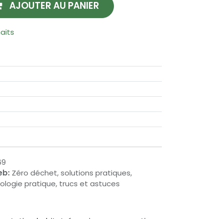
AJOUTER AU PANIER
haits
69
eb:
Zéro déchet, solutions pratiques,
logie pratique, trucs et astuces