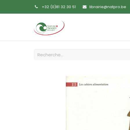
+32 (0)81 32 30 51
librairie@natpro.be
Accueil
Livres
Sem