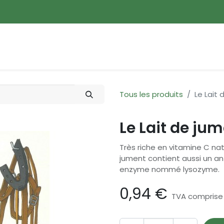
ences
Promotions
Nouveautés
Devenir membre
Tous les produits
Le Lait
Le Lait de ju
Très riche en vitamine C natu
jument contient aussi un ant
enzyme nommé lysozyme.
0,94
€
TVA comprise