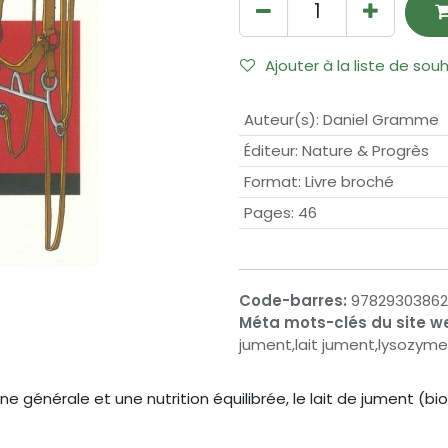
Ajouter à la liste de sou
Auteur(s)
:
Daniel Gramme
Éditeur
:
Nature & Progrès
Format
:
Livre broché
Pages
:
46
Code-barres:
9782930386
Méta mots-clés du site w
jument,lait jument,lysozyme
ène générale et une nutrition équilibrée, le lait de jument (