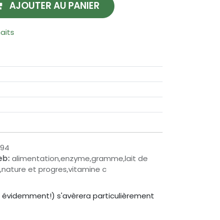
AJOUTER AU PANIER
haits
294
eb:
alimentation,enzyme,gramme,lait de
,nature et progres,vitamine c
bio évidemment!) s'avèrera particulièrement