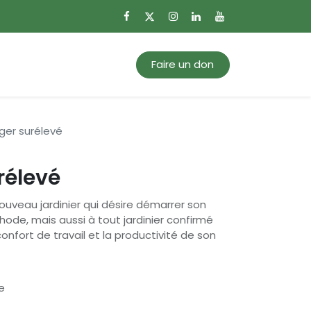
0
Mon panier
Faire un don
ger surélevé
rélevé
uveau jardinier qui désire démarrer son
de, mais aussi à tout jardinier confirmé
onfort de travail et la productivité de son
e