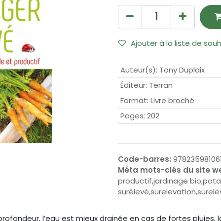
Ajouter à la liste de sou
Auteur(s)
:
Tony Duplaix
Éditeur
:
Terran
Format
:
Livre broché
Pages
:
202
Code-barres:
97823598106
Méta mots-clés du site w
productif,jardinage bio,pot
surélevé,surelevation,surel
rofondeur, l’eau est mieux drainée en cas de fortes pluies, l