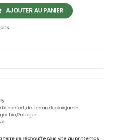
AJOUTER AU PANIER
haits
15
eb:
confort,de terran,duplaix,jardin
ager bio,Potager
eve
a terre se réchauffe plus vite au printemps