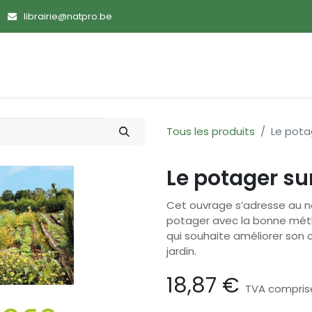
librairie@natpro.be
ences
Promotions
Nouveautés
Devenir membre
Tous les produits
Le pota
Le potager su
Cet ouvrage s’adresse au no
potager avec la bonne métho
qui souhaite améliorer son c
jardin.
18,87
€
TVA compris