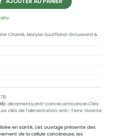
AJOUTER AU PANIER
haits
phe Charrié, Maryse Souffland-Groussard &
578
eb:
alicaments,anti-cancer,anticancer,Clés
Les clés de l'alimentation anti-,Terre Vivante
alisée en santé, cet ouvrage présente des
nement de la cellule cancéreuse, les