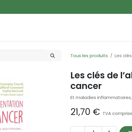
ences
Promotions
Nouveautés
Devenir membre
Tous les produits
Les clé
Les clés de l’
cancer
Et maladies inflammatoires
21,70
€
TVA compris