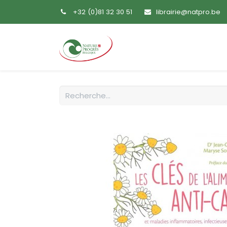
+32 (0)81 32 30 51
librairie@natpro.be
Accueil
Livres
Sem