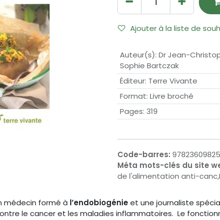
Ajouter à la liste de sou
Auteur(s)
:
Dr Jean-Christo
Sophie Bartczak
Éditeur
:
Terre Vivante
Format
:
Livre broché
Pages
:
319
Code-barres:
9782360982
Méta mots-clés du site w
de l'alimentation anti-canc,
son médecin formé à
l’endobiogénie
et une journaliste spéci
contre le cancer et les maladies inflammatoires. Le fonction