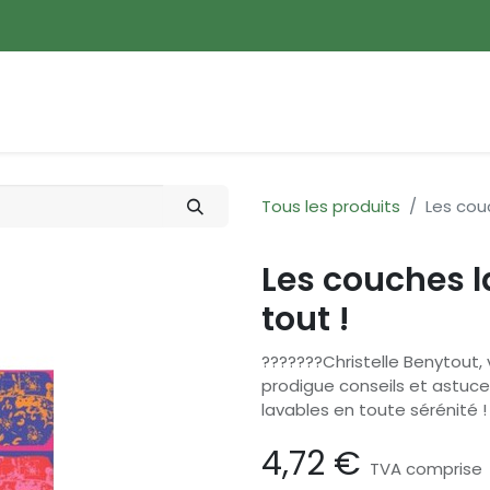
ences
Promotions
Nouveautés
Devenir membre
Tous les produits
Les cou
Les couches 
tout !
???????Christelle Benytout,
prodigue conseils et astuce
lavables en toute sérénité !
4,72
€
TVA comprise