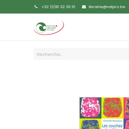
+32 (0)81 32 30 51
librairie@natpro.be
Accueil
Livres
Sem