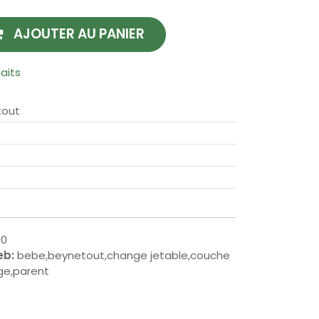
AJOUTER AU PANIER
haits
tout
90
eb:
bebe,beynetout,change jetable,couche
age,parent