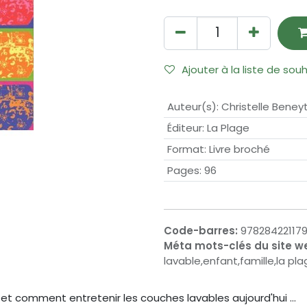
Ajouter à la liste de sou
Auteur(s)
:
Christelle Beney
Éditeur
:
La Plage
Format
:
Livre broché
Pages
:
96
Code-barres:
97828422117
Méta mots-clés du site w
lavable,enfant,famille,la pl
 comment entretenir les couches lavables aujourd'hui ...