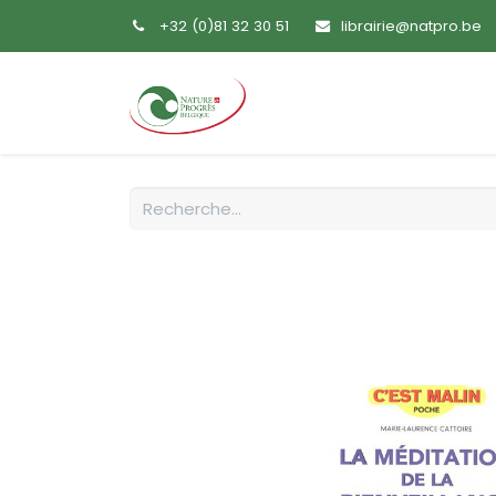
+32 (0)81 32 30 51
librairie@natpro.be
Accueil
Livres
Sem