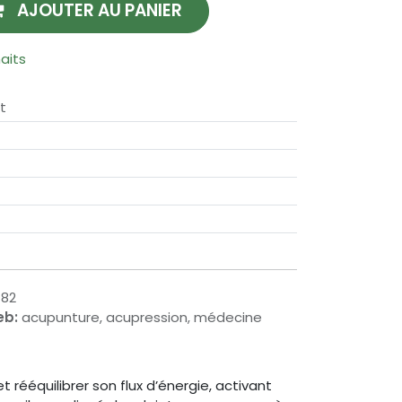
AJOUTER AU PANIER
haits
t
782
eb:
acupunture, acupression, médecine
t rééquilibrer son flux d’énergie, activant