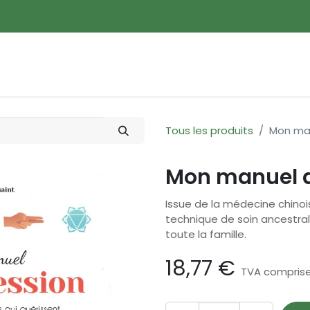
ences
Promotions
Nouveautés
Devenir membre
Tous les produits
Mon man
Mon manuel d
Issue de la médecine chinois
technique de soin ancestr
toute la famille.
18,77
€
TVA compris