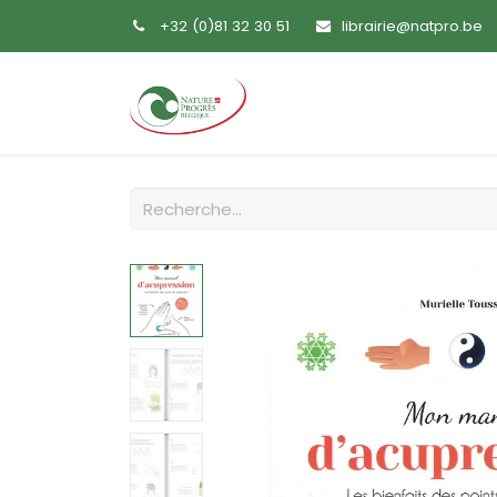
+32 (0)81 32 30 51
librairie@natpro.be
Accueil
Livres
Sem