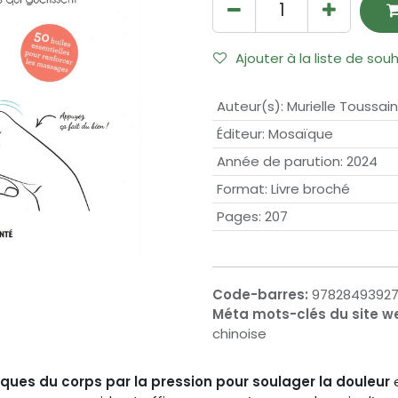
Ajouter à la liste de sou
Auteur(s)
:
Murielle Toussain
Éditeur
:
Mosaïque
Année de parution
:
2024
Format
:
Livre broché
Pages
:
207
Code-barres:
9782849392
Méta mots-clés du site w
chinoise
fiques du corps par la pression pour soulager la douleur
e