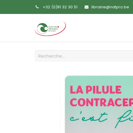
+32 (0)81 32 30 51
librairie@natpro.be
Accueil
Livres
Sem