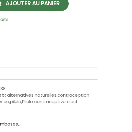
AJOUTER AU PANIER
haits
238
eb:
alternatives naturelles,contraception
nce,pilule,Pilule contraceptive c'est
mboses,....