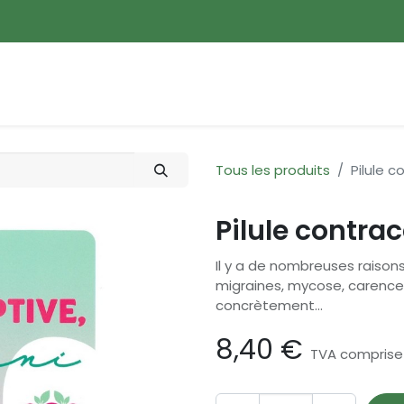
ences
Promotions
Nouveautés
Devenir membre
Tous les produits
Pilule c
Pilule contrac
Il y a de nombreuses raisons 
migraines, mycose, carences,
concrètement...
8,40
€
TVA comprise