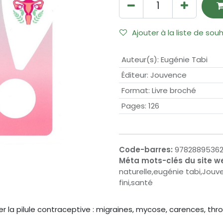
Ajouter à la liste de sou
Auteur(s)
:
Eugénie Tabi
Éditeur
:
Jouvence
Format
:
Livre broché
Pages
:
126
Code-barres:
9782889536
Méta mots-clés du site w
naturelle,eugénie tabi,Jouve
fini,santé
er la pilule contraceptive : migraines, mycose, carences, thro