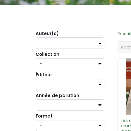
Auteur(s)
Produi
Collection
Éditeur
Année de parution
Format
Les 
arom
les p