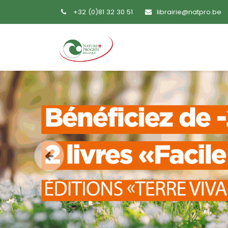
+32 (0)81 32 30 51
librairie@natpro.be
Accueil
Livres
Sem
Précedent